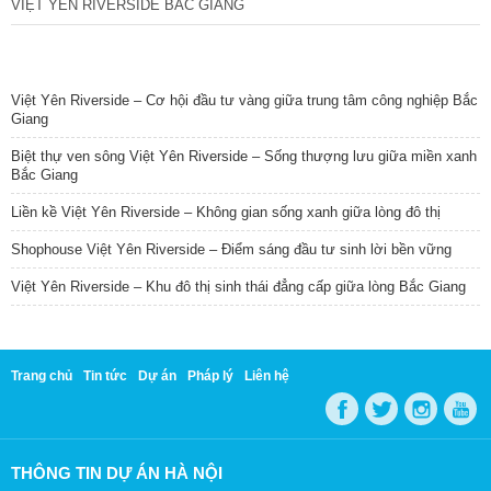
VIỆT YÊN RIVERSIDE BẮC GIANG
TIN NỔI BẬT
Việt Yên Riverside – Cơ hội đầu tư vàng giữa trung tâm công nghiệp Bắc
Giang
Biệt thự ven sông Việt Yên Riverside – Sống thượng lưu giữa miền xanh
Bắc Giang
Liền kề Việt Yên Riverside – Không gian sống xanh giữa lòng đô thị
Shophouse Việt Yên Riverside – Điểm sáng đầu tư sinh lời bền vững
Việt Yên Riverside – Khu đô thị sinh thái đẳng cấp giữa lòng Bắc Giang
Trang chủ
Tin tức
Dự án
Pháp lý
Liên hệ
THÔNG TIN DỰ ÁN HÀ NỘI