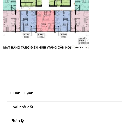
TÌM KIẾM