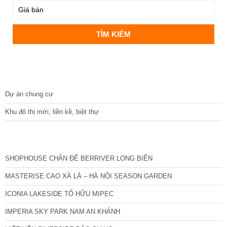
DỰ ÁN
Dự án chung cư
Khu đô thị mới, liền kề, biệt thự
CÁC DỰ ÁN MỚI NHẤT
SHOPHOUSE CHÂN ĐẾ BERRIVER LONG BIÊN
MASTERISE CAO XÀ LÁ – HÀ NỘI SEASON GARDEN
ICONIA LAKESIDE TỐ HỮU MIPEC
IMPERIA SKY PARK NAM AN KHÁNH