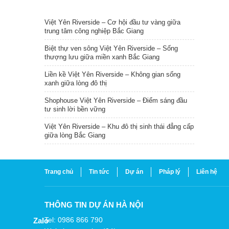
TIN NỔI BẬT
Việt Yên Riverside – Cơ hội đầu tư vàng giữa
trung tâm công nghiệp Bắc Giang
Biệt thự ven sông Việt Yên Riverside – Sống
thượng lưu giữa miền xanh Bắc Giang
Liền kề Việt Yên Riverside – Không gian sống
xanh giữa lòng đô thị
Shophouse Việt Yên Riverside – Điểm sáng đầu
tư sinh lời bền vững
Việt Yên Riverside – Khu đô thị sinh thái đẳng cấp
giữa lòng Bắc Giang
Trang chủ
Tin tức
Dự án
Pháp lý
Liên hệ
THÔNG TIN DỰ ÁN HÀ NỘI
Tel: 0986 866 790
Zalo