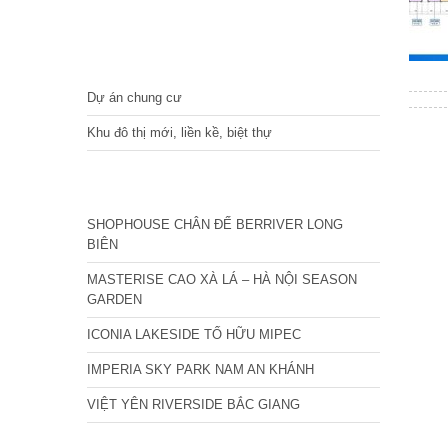
DỰ ÁN
Dự án chung cư
Khu đô thị mới, liền kề, biệt thự
CÁC DỰ ÁN MỚI NHẤT
SHOPHOUSE CHÂN ĐẾ BERRIVER LONG
BIÊN
MASTERISE CAO XÀ LÁ – HÀ NỘI SEASON
GARDEN
ICONIA LAKESIDE TỐ HỮU MIPEC
IMPERIA SKY PARK NAM AN KHÁNH
VIỆT YÊN RIVERSIDE BẮC GIANG