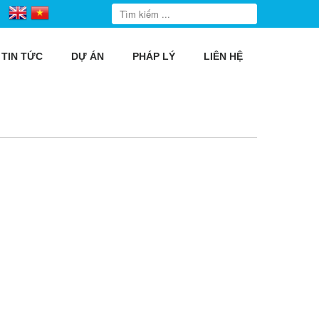
TIN TỨC
DỰ ÁN
PHÁP LÝ
LIÊN HỆ