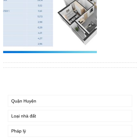
TÌM KIẾM