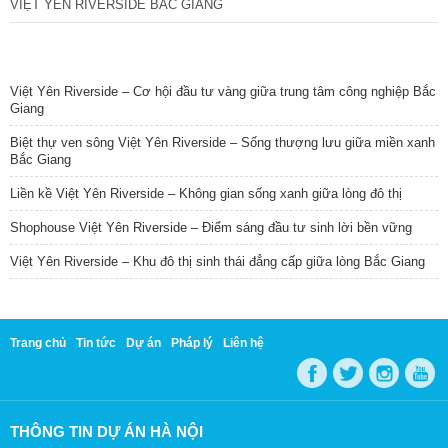
VIỆT YÊN RIVERSIDE BẮC GIANG
TIN NỔI BẬT
Việt Yên Riverside – Cơ hội đầu tư vàng giữa trung tâm công nghiệp Bắc
Giang
Biệt thự ven sông Việt Yên Riverside – Sống thượng lưu giữa miền xanh
Bắc Giang
Liền kề Việt Yên Riverside – Không gian sống xanh giữa lòng đô thị
Shophouse Việt Yên Riverside – Điểm sáng đầu tư sinh lời bền vững
Việt Yên Riverside – Khu đô thị sinh thái đẳng cấp giữa lòng Bắc Giang
Trang chủ
Tin tức
Dự án
Pháp lý
Liên hệ
THÔNG TIN DỰ ÁN HÀ NỘI