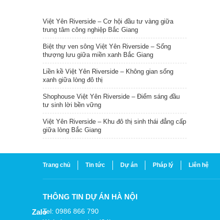
TIN NỔI BẬT
Việt Yên Riverside – Cơ hội đầu tư vàng giữa
trung tâm công nghiệp Bắc Giang
Biệt thự ven sông Việt Yên Riverside – Sống
thượng lưu giữa miền xanh Bắc Giang
Liền kề Việt Yên Riverside – Không gian sống
xanh giữa lòng đô thị
Shophouse Việt Yên Riverside – Điểm sáng đầu
tư sinh lời bền vững
Việt Yên Riverside – Khu đô thị sinh thái đẳng cấp
giữa lòng Bắc Giang
Trang chủ
Tin tức
Dự án
Pháp lý
Liên hệ
THÔNG TIN DỰ ÁN HÀ NỘI
Tel: 0986 866 790
Zalo