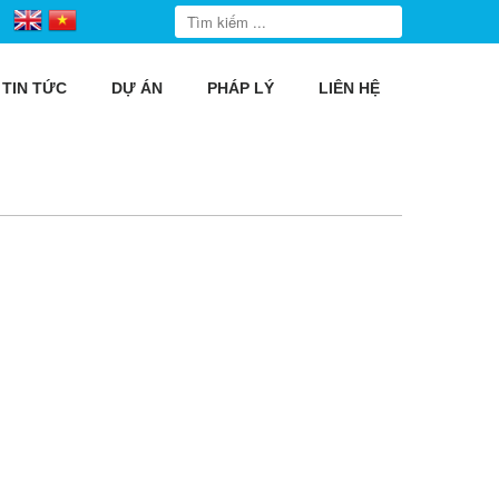
TIN TỨC
DỰ ÁN
PHÁP LÝ
LIÊN HỆ