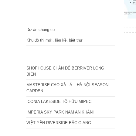
DỰ ÁN
Dự án chung cư
Khu đô thị mới, liền kề, biệt thự
CÁC DỰ ÁN MỚI NHẤT
SHOPHOUSE CHÂN ĐẾ BERRIVER LONG
BIÊN
MASTERISE CAO XÀ LÁ – HÀ NỘI SEASON
GARDEN
ICONIA LAKESIDE TỐ HỮU MIPEC
IMPERIA SKY PARK NAM AN KHÁNH
VIỆT YÊN RIVERSIDE BẮC GIANG