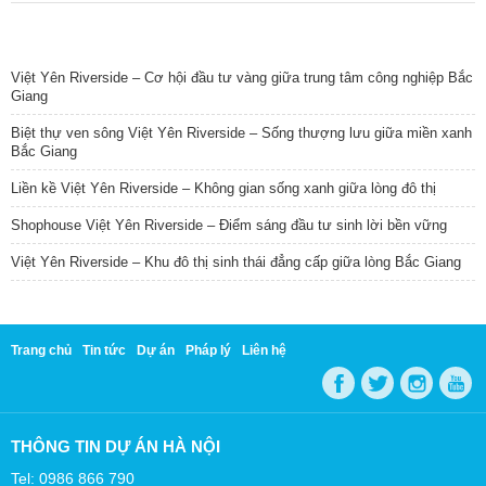
TIN NỔI BẬT
Việt Yên Riverside – Cơ hội đầu tư vàng giữa trung tâm công nghiệp Bắc
Giang
Biệt thự ven sông Việt Yên Riverside – Sống thượng lưu giữa miền xanh
Bắc Giang
Liền kề Việt Yên Riverside – Không gian sống xanh giữa lòng đô thị
Shophouse Việt Yên Riverside – Điểm sáng đầu tư sinh lời bền vững
Việt Yên Riverside – Khu đô thị sinh thái đẳng cấp giữa lòng Bắc Giang
Trang chủ
Tin tức
Dự án
Pháp lý
Liên hệ
THÔNG TIN DỰ ÁN HÀ NỘI
Tel: 0986 866 790