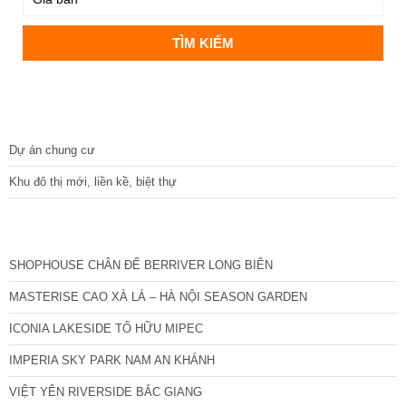
DỰ ÁN
Dự án chung cư
Khu đô thị mới, liền kề, biệt thự
CÁC DỰ ÁN MỚI NHẤT
SHOPHOUSE CHÂN ĐẾ BERRIVER LONG BIÊN
MASTERISE CAO XÀ LÁ – HÀ NỘI SEASON GARDEN
ICONIA LAKESIDE TỐ HỮU MIPEC
IMPERIA SKY PARK NAM AN KHÁNH
VIỆT YÊN RIVERSIDE BẮC GIANG