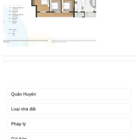
TÌM KIẾM