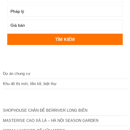
DỰ ÁN
Dự án chung cư
Khu đô thị mới, liền kề, biệt thự
CÁC DỰ ÁN MỚI NHẤT
SHOPHOUSE CHÂN ĐẾ BERRIVER LONG BIÊN
MASTERISE CAO XÀ LÁ – HÀ NỘI SEASON GARDEN