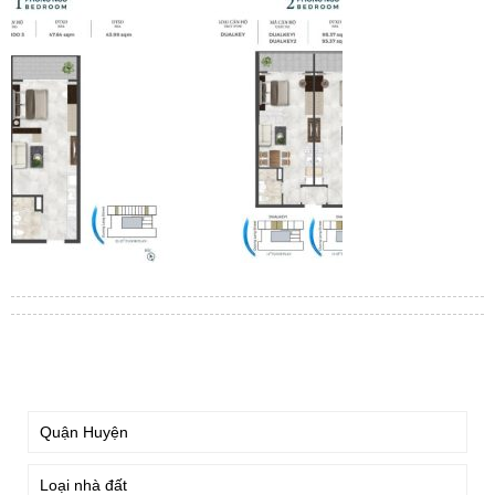
TÌM KIẾM