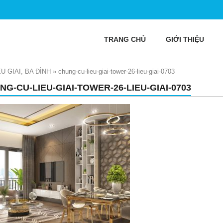
TRANG CHỦ
GIỚI THIỆU
U GIAI, BA ĐÌNH
»
chung-cu-lieu-giai-tower-26-lieu-giai-0703
NG-CU-LIEU-GIAI-TOWER-26-LIEU-GIAI-0703