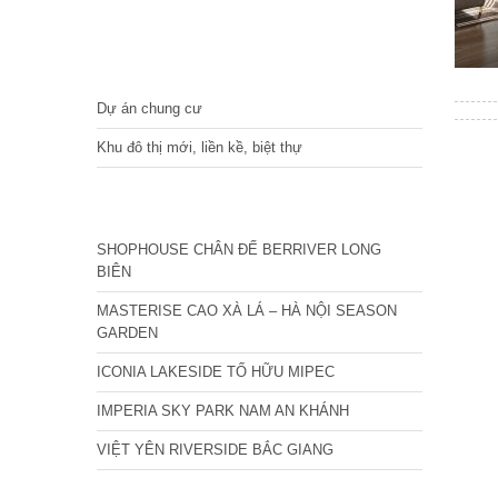
DỰ ÁN
Dự án chung cư
Khu đô thị mới, liền kề, biệt thự
CÁC DỰ ÁN MỚI NHẤT
SHOPHOUSE CHÂN ĐẾ BERRIVER LONG
BIÊN
MASTERISE CAO XÀ LÁ – HÀ NỘI SEASON
GARDEN
ICONIA LAKESIDE TỐ HỮU MIPEC
IMPERIA SKY PARK NAM AN KHÁNH
VIỆT YÊN RIVERSIDE BẮC GIANG