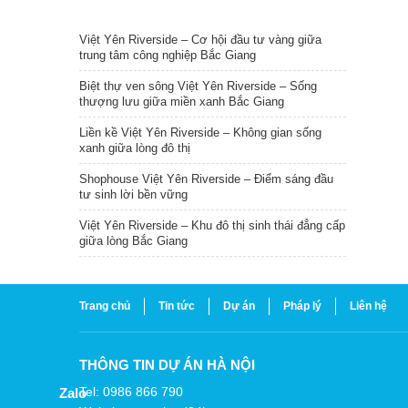
TIN NỔI BẬT
Việt Yên Riverside – Cơ hội đầu tư vàng giữa
trung tâm công nghiệp Bắc Giang
Biệt thự ven sông Việt Yên Riverside – Sống
thượng lưu giữa miền xanh Bắc Giang
Liền kề Việt Yên Riverside – Không gian sống
xanh giữa lòng đô thị
Shophouse Việt Yên Riverside – Điểm sáng đầu
tư sinh lời bền vững
Việt Yên Riverside – Khu đô thị sinh thái đẳng cấp
giữa lòng Bắc Giang
Trang chủ
Tin tức
Dự án
Pháp lý
Liên hệ
THÔNG TIN DỰ ÁN HÀ NỘI
Tel: 0986 866 790
Zalo