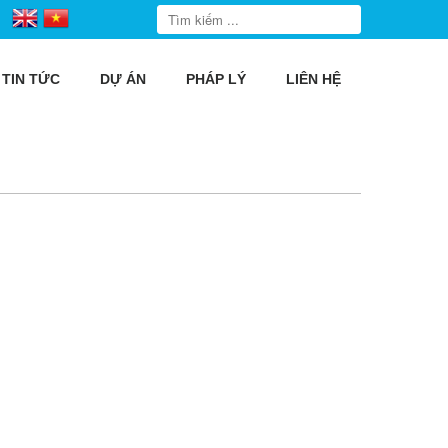
TIN TỨC
DỰ ÁN
PHÁP LÝ
LIÊN HỆ