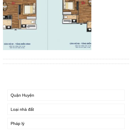
TÌM KIẾM