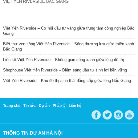
VIỆT YÊN RIVERSIDE BẮC GIANG
TIN NỔI BẬT
Việt Yên Riverside – Cơ hội đầu tư vàng giữa trung tâm công nghiệp Bắc
Giang
Biệt thự ven sông Việt Yên Riverside – Sống thượng lưu giữa miền xanh
Bắc Giang
Liền kề Việt Yên Riverside – Không gian sống xanh giữa lòng đô thị
Shophouse Việt Yên Riverside – Điểm sáng đầu tư sinh lời bền vững
Việt Yên Riverside – Khu đô thị sinh thái đẳng cấp giữa lòng Bắc Giang
Trang chủ
Tin tức
Dự án
Pháp lý
Liên hệ
THÔNG TIN DỰ ÁN HÀ NỘI