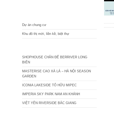
DỰ ÁN
Dự án chung cư
Khu đô thị mới, liền kề, biệt thự
CÁC DỰ ÁN MỚI NHẤT
SHOPHOUSE CHÂN ĐẾ BERRIVER LONG
BIÊN
MASTERISE CAO XÀ LÁ – HÀ NỘI SEASON
GARDEN
ICONIA LAKESIDE TỐ HỮU MIPEC
IMPERIA SKY PARK NAM AN KHÁNH
VIỆT YÊN RIVERSIDE BẮC GIANG