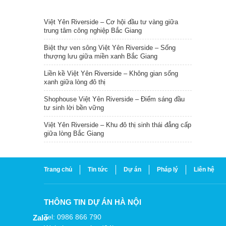
TIN NỔI BẬT
Việt Yên Riverside – Cơ hội đầu tư vàng giữa
trung tâm công nghiệp Bắc Giang
Biệt thự ven sông Việt Yên Riverside – Sống
thượng lưu giữa miền xanh Bắc Giang
Liền kề Việt Yên Riverside – Không gian sống
xanh giữa lòng đô thị
Shophouse Việt Yên Riverside – Điểm sáng đầu
tư sinh lời bền vững
Việt Yên Riverside – Khu đô thị sinh thái đẳng cấp
giữa lòng Bắc Giang
Trang chủ
Tin tức
Dự án
Pháp lý
Liên hệ
THÔNG TIN DỰ ÁN HÀ NỘI
Tel: 0986 866 790
Zalo