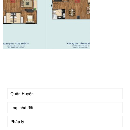
TÌM KIẾM