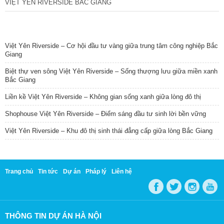
VIỆT YÊN RIVERSIDE BẮC GIANG
TIN NỔI BẬT
Việt Yên Riverside – Cơ hội đầu tư vàng giữa trung tâm công nghiệp Bắc
Giang
Biệt thự ven sông Việt Yên Riverside – Sống thượng lưu giữa miền xanh
Bắc Giang
Liền kề Việt Yên Riverside – Không gian sống xanh giữa lòng đô thị
Shophouse Việt Yên Riverside – Điểm sáng đầu tư sinh lời bền vững
Việt Yên Riverside – Khu đô thị sinh thái đẳng cấp giữa lòng Bắc Giang
Trang chủ
Tin tức
Dự án
Pháp lý
Liên hệ
THÔNG TIN DỰ ÁN HÀ NỘI