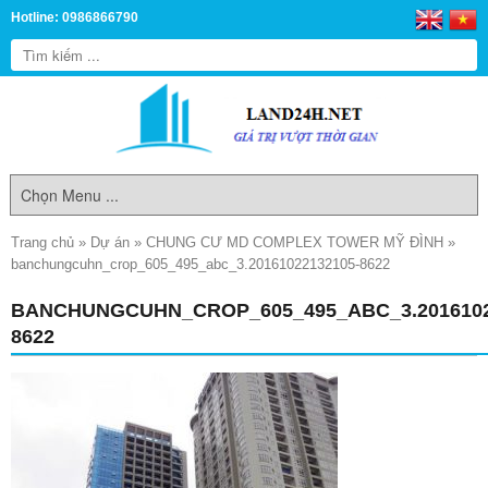
Hotline: 0986866790
Trang chủ
»
Dự án
»
CHUNG CƯ MD COMPLEX TOWER MỸ ĐÌNH
»
banchungcuhn_crop_605_495_abc_3.20161022132105-8622
BANCHUNGCUHN_CROP_605_495_ABC_3.2016102
8622