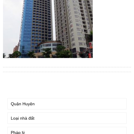
TÌM KIẾM