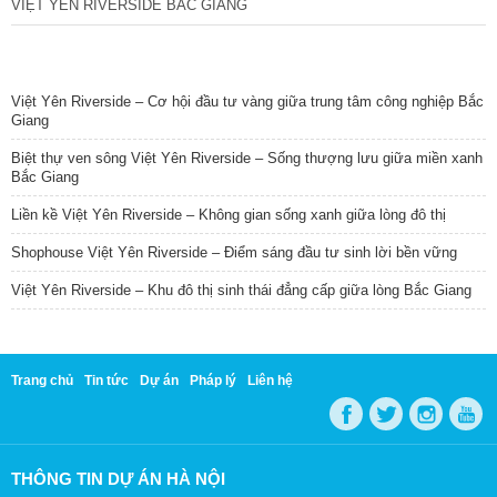
VIỆT YÊN RIVERSIDE BẮC GIANG
TIN NỔI BẬT
Việt Yên Riverside – Cơ hội đầu tư vàng giữa trung tâm công nghiệp Bắc
Giang
Biệt thự ven sông Việt Yên Riverside – Sống thượng lưu giữa miền xanh
Bắc Giang
Liền kề Việt Yên Riverside – Không gian sống xanh giữa lòng đô thị
Shophouse Việt Yên Riverside – Điểm sáng đầu tư sinh lời bền vững
Việt Yên Riverside – Khu đô thị sinh thái đẳng cấp giữa lòng Bắc Giang
Trang chủ
Tin tức
Dự án
Pháp lý
Liên hệ
THÔNG TIN DỰ ÁN HÀ NỘI