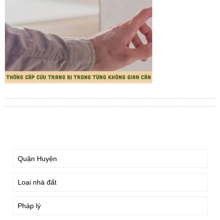
TÌM KIẾM