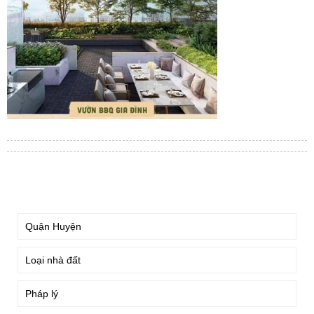
TÌM KIẾM