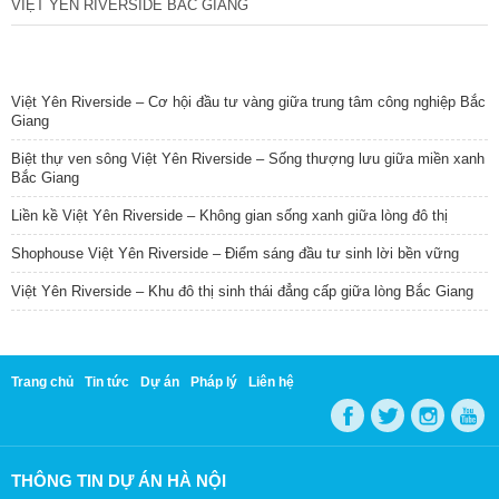
VIỆT YÊN RIVERSIDE BẮC GIANG
TIN NỔI BẬT
Việt Yên Riverside – Cơ hội đầu tư vàng giữa trung tâm công nghiệp Bắc
Giang
Biệt thự ven sông Việt Yên Riverside – Sống thượng lưu giữa miền xanh
Bắc Giang
Liền kề Việt Yên Riverside – Không gian sống xanh giữa lòng đô thị
Shophouse Việt Yên Riverside – Điểm sáng đầu tư sinh lời bền vững
Việt Yên Riverside – Khu đô thị sinh thái đẳng cấp giữa lòng Bắc Giang
Trang chủ
Tin tức
Dự án
Pháp lý
Liên hệ
THÔNG TIN DỰ ÁN HÀ NỘI