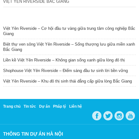
VIỆT YÊN RIVERSIDE BẮC GIANG
TIN NỔI BẬT
Việt Yên Riverside – Cơ hội đầu tư vàng giữa trung tâm công nghiệp Bắc
Giang
Biệt thự ven sông Việt Yên Riverside – Sống thượng lưu giữa miền xanh
Bắc Giang
Liền kề Việt Yên Riverside – Không gian sống xanh giữa lòng đô thị
Shophouse Việt Yên Riverside – Điểm sáng đầu tư sinh lời bền vững
Việt Yên Riverside – Khu đô thị sinh thái đẳng cấp giữa lòng Bắc Giang
Trang chủ
Tin tức
Dự án
Pháp lý
Liên hệ
THÔNG TIN DỰ ÁN HÀ NỘI