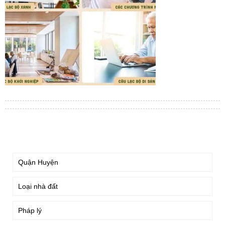
TÌM KIẾM