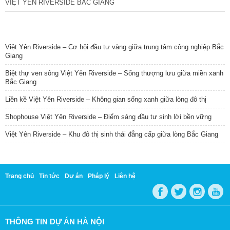
VIỆT YÊN RIVERSIDE BẮC GIANG
TIN NỔI BẬT
Việt Yên Riverside – Cơ hội đầu tư vàng giữa trung tâm công nghiệp Bắc
Giang
Biệt thự ven sông Việt Yên Riverside – Sống thượng lưu giữa miền xanh
Bắc Giang
Liền kề Việt Yên Riverside – Không gian sống xanh giữa lòng đô thị
Shophouse Việt Yên Riverside – Điểm sáng đầu tư sinh lời bền vững
Việt Yên Riverside – Khu đô thị sinh thái đẳng cấp giữa lòng Bắc Giang
Trang chủ
Tin tức
Dự án
Pháp lý
Liên hệ
THÔNG TIN DỰ ÁN HÀ NỘI