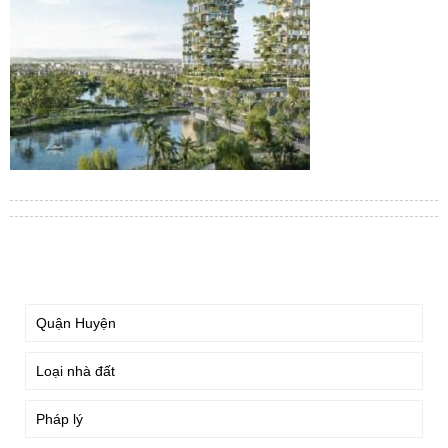
TÌM KIẾM