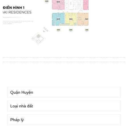
TÌM KIẾM