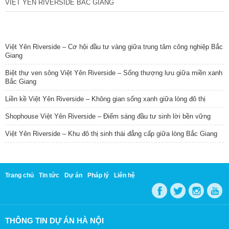
VIỆT YÊN RIVERSIDE BẮC GIANG
TIN NỔI BẬT
Việt Yên Riverside – Cơ hội đầu tư vàng giữa trung tâm công nghiệp Bắc
Giang
Biệt thự ven sông Việt Yên Riverside – Sống thượng lưu giữa miền xanh
Bắc Giang
Liền kề Việt Yên Riverside – Không gian sống xanh giữa lòng đô thị
Shophouse Việt Yên Riverside – Điểm sáng đầu tư sinh lời bền vững
Việt Yên Riverside – Khu đô thị sinh thái đẳng cấp giữa lòng Bắc Giang
Trang chủ
Tin tức
Dự án
Pháp lý
Liên hệ
THÔNG TIN DỰ ÁN HÀ NỘI