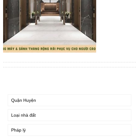
TÌM KIẾM