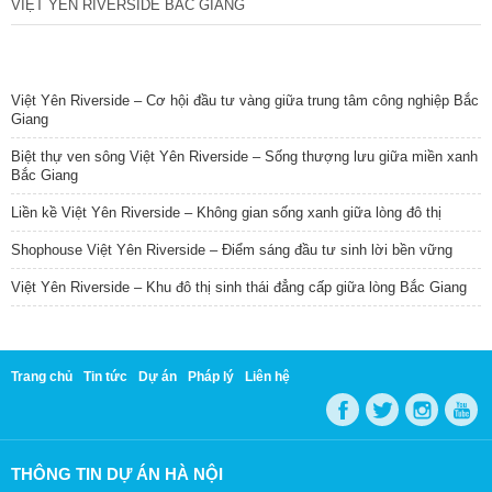
VIỆT YÊN RIVERSIDE BẮC GIANG
TIN NỔI BẬT
Việt Yên Riverside – Cơ hội đầu tư vàng giữa trung tâm công nghiệp Bắc
Giang
Biệt thự ven sông Việt Yên Riverside – Sống thượng lưu giữa miền xanh
Bắc Giang
Liền kề Việt Yên Riverside – Không gian sống xanh giữa lòng đô thị
Shophouse Việt Yên Riverside – Điểm sáng đầu tư sinh lời bền vững
Việt Yên Riverside – Khu đô thị sinh thái đẳng cấp giữa lòng Bắc Giang
Trang chủ
Tin tức
Dự án
Pháp lý
Liên hệ
THÔNG TIN DỰ ÁN HÀ NỘI