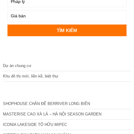
DỰ ÁN
Dự án chung cư
Khu đô thị mới, liền kề, biệt thự
CÁC DỰ ÁN MỚI NHẤT
SHOPHOUSE CHÂN ĐẾ BERRIVER LONG BIÊN
MASTERISE CAO XÀ LÁ – HÀ NỘI SEASON GARDEN
ICONIA LAKESIDE TỐ HỮU MIPEC