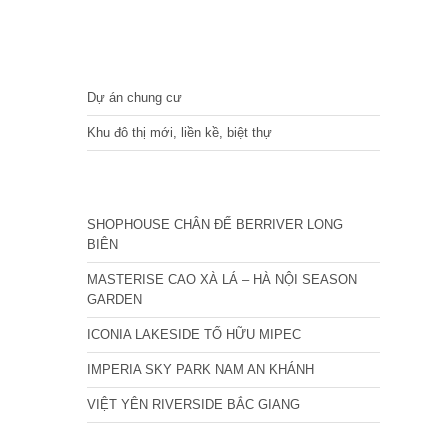
DỰ ÁN
Dự án chung cư
Khu đô thị mới, liền kề, biệt thự
CÁC DỰ ÁN MỚI NHẤT
SHOPHOUSE CHÂN ĐẾ BERRIVER LONG
BIÊN
MASTERISE CAO XÀ LÁ – HÀ NỘI SEASON
GARDEN
ICONIA LAKESIDE TỐ HỮU MIPEC
IMPERIA SKY PARK NAM AN KHÁNH
VIỆT YÊN RIVERSIDE BẮC GIANG