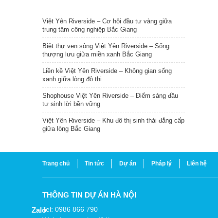
TIN NỔI BẬT
Việt Yên Riverside – Cơ hội đầu tư vàng giữa
trung tâm công nghiệp Bắc Giang
Biệt thự ven sông Việt Yên Riverside – Sống
thượng lưu giữa miền xanh Bắc Giang
Liền kề Việt Yên Riverside – Không gian sống
xanh giữa lòng đô thị
Shophouse Việt Yên Riverside – Điểm sáng đầu
tư sinh lời bền vững
Việt Yên Riverside – Khu đô thị sinh thái đẳng cấp
giữa lòng Bắc Giang
Trang chủ
Tin tức
Dự án
Pháp lý
Liên hệ
THÔNG TIN DỰ ÁN HÀ NỘI
Tel: 0986 866 790
Zalo