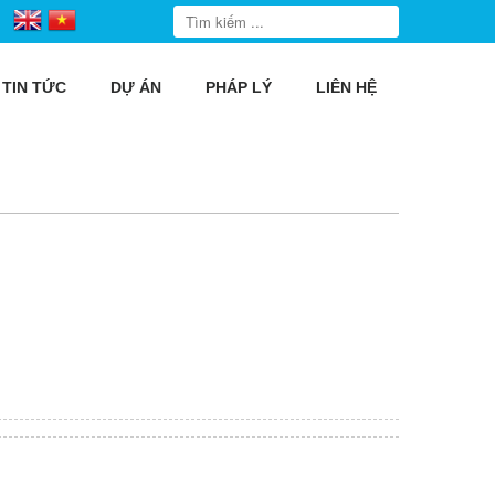
TIN TỨC
DỰ ÁN
PHÁP LÝ
LIÊN HỆ