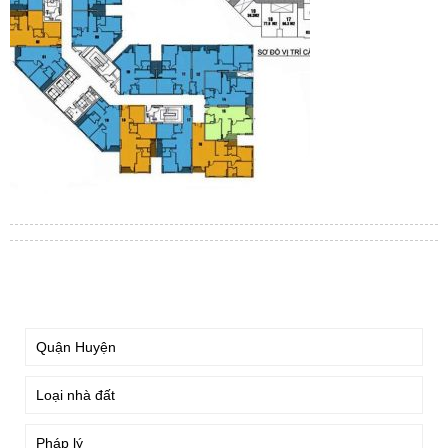
TÌM KIẾM