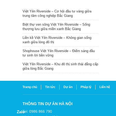
TIN NỔI BẬT
Việt Yên Riverside – Cơ hội đầu tư vàng giữa
trung tâm công nghiệp Bắc Giang
Biệt thự ven sông Việt Yên Riverside – Sống
thượng lưu giữa miền xanh Bắc Giang
Liền kề Việt Yên Riverside – Không gian sống
xanh giữa lòng đô thị
Shophouse Việt Yên Riverside – Điểm sáng đầu
tư sinh lời bền vững
Việt Yên Riverside – Khu đô thị sinh thái đẳng cấp
giữa lòng Bắc Giang
Trang chủ
Tin tức
Dự án
Pháp lý
Liên hệ
THÔNG TIN DỰ ÁN HÀ NỘI
Tel: 0986 866 790
Zalo