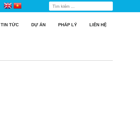
TIN TỨC
DỰ ÁN
PHÁP LÝ
LIÊN HỆ