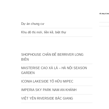
DỰ ÁN
Dự án chung cư
Khu đô thị mới, liền kề, biệt thự
CÁC DỰ ÁN MỚI NHẤT
SHOPHOUSE CHÂN ĐẾ BERRIVER LONG
BIÊN
MASTERISE CAO XÀ LÁ – HÀ NỘI SEASON
GARDEN
ICONIA LAKESIDE TỐ HỮU MIPEC
IMPERIA SKY PARK NAM AN KHÁNH
VIỆT YÊN RIVERSIDE BẮC GIANG