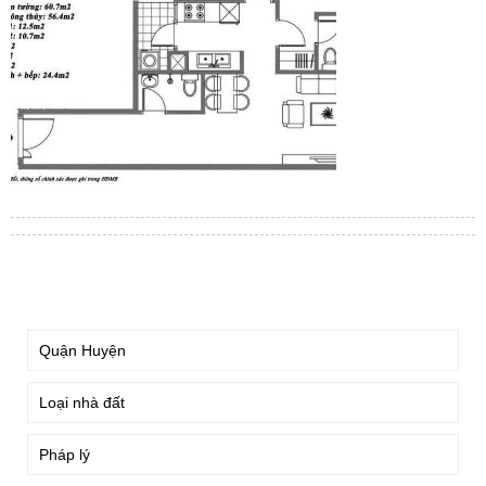
TÌM KIẾM