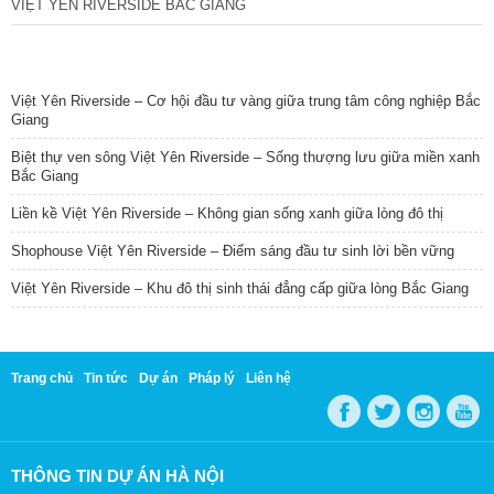
VIỆT YÊN RIVERSIDE BẮC GIANG
TIN NỔI BẬT
Việt Yên Riverside – Cơ hội đầu tư vàng giữa trung tâm công nghiệp Bắc
Giang
Biệt thự ven sông Việt Yên Riverside – Sống thượng lưu giữa miền xanh
Bắc Giang
Liền kề Việt Yên Riverside – Không gian sống xanh giữa lòng đô thị
Shophouse Việt Yên Riverside – Điểm sáng đầu tư sinh lời bền vững
Việt Yên Riverside – Khu đô thị sinh thái đẳng cấp giữa lòng Bắc Giang
Trang chủ
Tin tức
Dự án
Pháp lý
Liên hệ
THÔNG TIN DỰ ÁN HÀ NỘI