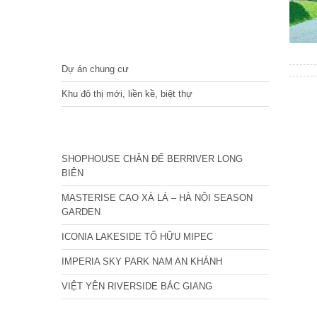
DỰ ÁN
Dự án chung cư
Khu đô thị mới, liền kề, biệt thự
CÁC DỰ ÁN MỚI NHẤT
SHOPHOUSE CHÂN ĐẾ BERRIVER LONG
BIÊN
MASTERISE CAO XÀ LÁ – HÀ NỘI SEASON
GARDEN
ICONIA LAKESIDE TỐ HỮU MIPEC
IMPERIA SKY PARK NAM AN KHÁNH
VIỆT YÊN RIVERSIDE BẮC GIANG