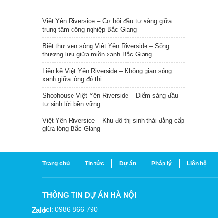
TIN NỔI BẬT
Việt Yên Riverside – Cơ hội đầu tư vàng giữa
trung tâm công nghiệp Bắc Giang
Biệt thự ven sông Việt Yên Riverside – Sống
thượng lưu giữa miền xanh Bắc Giang
Liền kề Việt Yên Riverside – Không gian sống
xanh giữa lòng đô thị
Shophouse Việt Yên Riverside – Điểm sáng đầu
tư sinh lời bền vững
Việt Yên Riverside – Khu đô thị sinh thái đẳng cấp
giữa lòng Bắc Giang
Trang chủ
Tin tức
Dự án
Pháp lý
Liên hệ
THÔNG TIN DỰ ÁN HÀ NỘI
Tel: 0986 866 790
Zalo