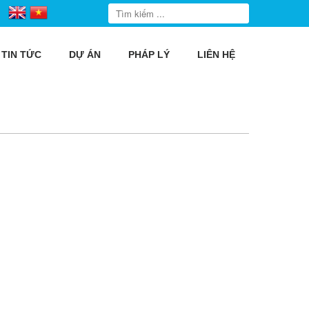
TIN TỨC
DỰ ÁN
PHÁP LÝ
LIÊN HỆ