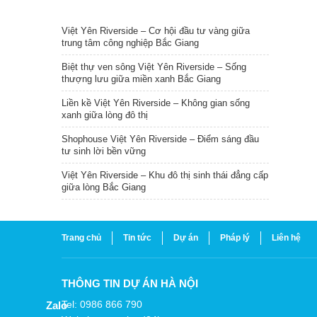
TIN NỔI BẬT
Việt Yên Riverside – Cơ hội đầu tư vàng giữa
trung tâm công nghiệp Bắc Giang
Biệt thự ven sông Việt Yên Riverside – Sống
thượng lưu giữa miền xanh Bắc Giang
Liền kề Việt Yên Riverside – Không gian sống
xanh giữa lòng đô thị
Shophouse Việt Yên Riverside – Điểm sáng đầu
tư sinh lời bền vững
Việt Yên Riverside – Khu đô thị sinh thái đẳng cấp
giữa lòng Bắc Giang
Trang chủ
Tin tức
Dự án
Pháp lý
Liên hệ
THÔNG TIN DỰ ÁN HÀ NỘI
Tel: 0986 866 790
Zalo