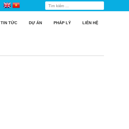
TIN TỨC
DỰ ÁN
PHÁP LÝ
LIÊN HỆ