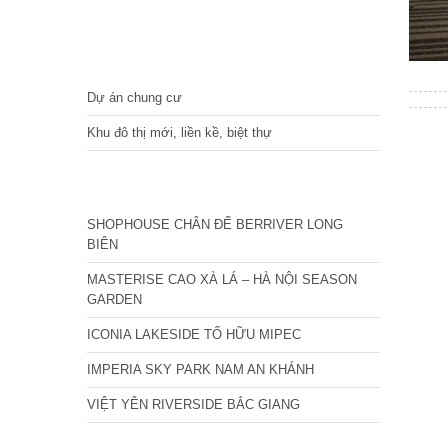
DỰ ÁN
Dự án chung cư
Khu đô thị mới, liền kề, biệt thự
CÁC DỰ ÁN MỚI NHẤT
SHOPHOUSE CHÂN ĐẾ BERRIVER LONG
BIÊN
MASTERISE CAO XÀ LÁ – HÀ NỘI SEASON
GARDEN
ICONIA LAKESIDE TỐ HỮU MIPEC
IMPERIA SKY PARK NAM AN KHÁNH
VIỆT YÊN RIVERSIDE BẮC GIANG