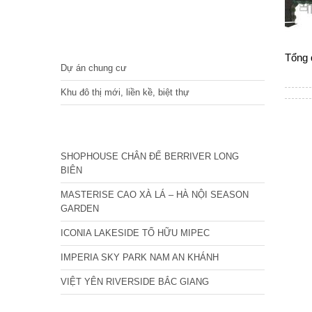
DỰ ÁN
Tổng 
Dự án chung cư
Khu đô thị mới, liền kề, biệt thự
CÁC DỰ ÁN MỚI NHẤT
SHOPHOUSE CHÂN ĐẾ BERRIVER LONG
BIÊN
MASTERISE CAO XÀ LÁ – HÀ NỘI SEASON
GARDEN
ICONIA LAKESIDE TỐ HỮU MIPEC
IMPERIA SKY PARK NAM AN KHÁNH
VIỆT YÊN RIVERSIDE BẮC GIANG