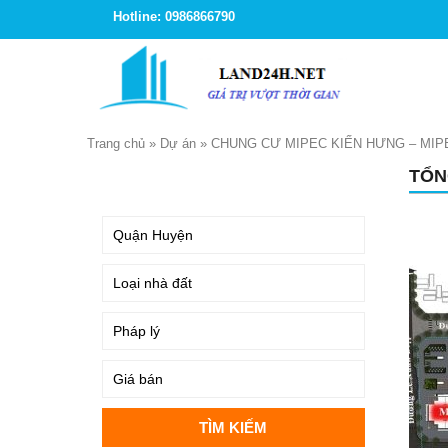
Hotline: 0986866790
Trang chủ
»
Dự án
»
CHUNG CƯ MIPEC KIẾN HƯNG – MIP
TỔN
TÌM KIẾM