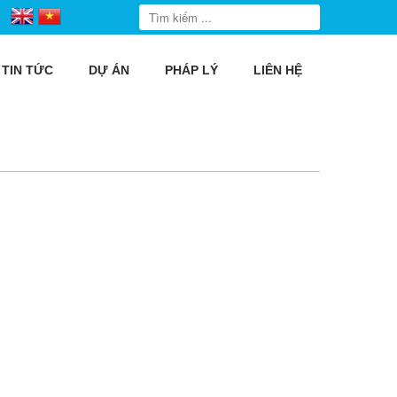
TIN TỨC
DỰ ÁN
PHÁP LÝ
LIÊN HỆ