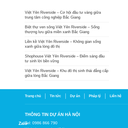
TIN NỔI BẬT
Việt Yên Riverside – Cơ hội đầu tư vàng giữa
trung tâm công nghiệp Bắc Giang
Biệt thự ven sông Việt Yên Riverside – Sống
thượng lưu giữa miền xanh Bắc Giang
Liền kề Việt Yên Riverside – Không gian sống
xanh giữa lòng đô thị
Shophouse Việt Yên Riverside – Điểm sáng đầu
tư sinh lời bền vững
Việt Yên Riverside – Khu đô thị sinh thái đẳng cấp
giữa lòng Bắc Giang
Trang chủ
Tin tức
Dự án
Pháp lý
Liên hệ
THÔNG TIN DỰ ÁN HÀ NỘI
Tel: 0986 866 790
Zalo