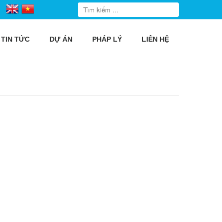
TIN TỨC
DỰ ÁN
PHÁP LÝ
LIÊN HỆ