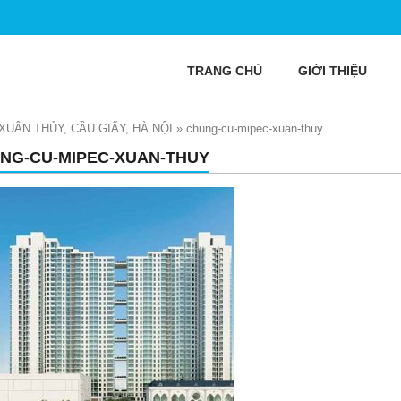
TRANG CHỦ
GIỚI THIỆU
XUÂN THỦY, CẦU GIẤY, HÀ NỘI
»
chung-cu-mipec-xuan-thuy
NG-CU-MIPEC-XUAN-THUY