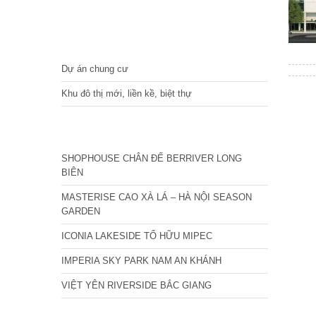
DỰ ÁN
Dự án chung cư
Khu đô thị mới, liền kề, biệt thự
CÁC DỰ ÁN MỚI NHẤT
SHOPHOUSE CHÂN ĐẾ BERRIVER LONG
BIÊN
MASTERISE CAO XÀ LÁ – HÀ NỘI SEASON
GARDEN
ICONIA LAKESIDE TỐ HỮU MIPEC
IMPERIA SKY PARK NAM AN KHÁNH
VIỆT YÊN RIVERSIDE BẮC GIANG