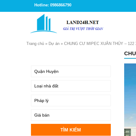
Hotline: 0986866790
Trang chủ
»
Dự án
»
CHUNG CƯ MIPEC XUÂN THỦY – 122 
CHU
TÌM KIẾM