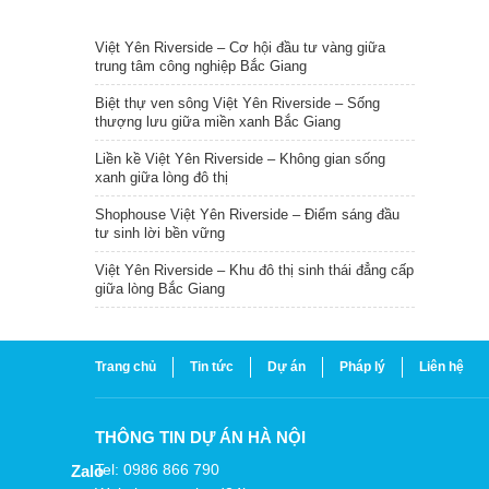
TIN NỔI BẬT
Việt Yên Riverside – Cơ hội đầu tư vàng giữa
trung tâm công nghiệp Bắc Giang
Biệt thự ven sông Việt Yên Riverside – Sống
thượng lưu giữa miền xanh Bắc Giang
Liền kề Việt Yên Riverside – Không gian sống
xanh giữa lòng đô thị
Shophouse Việt Yên Riverside – Điểm sáng đầu
tư sinh lời bền vững
Việt Yên Riverside – Khu đô thị sinh thái đẳng cấp
giữa lòng Bắc Giang
Trang chủ
Tin tức
Dự án
Pháp lý
Liên hệ
THÔNG TIN DỰ ÁN HÀ NỘI
Tel: 0986 866 790
Zalo