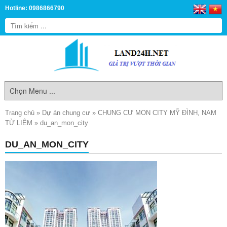
Hotline: 0986866790
Trang chủ
»
Dự án chung cư
»
CHUNG CƯ MON CITY MỸ ĐÌNH, NAM
TỪ LIÊM
»
du_an_mon_city
DU_AN_MON_CITY