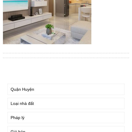
TÌM KIẾM