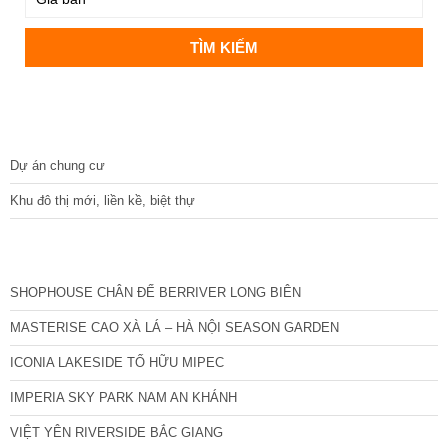
DỰ ÁN
Dự án chung cư
Khu đô thị mới, liền kề, biệt thự
CÁC DỰ ÁN MỚI NHẤT
SHOPHOUSE CHÂN ĐẾ BERRIVER LONG BIÊN
MASTERISE CAO XÀ LÁ – HÀ NỘI SEASON GARDEN
ICONIA LAKESIDE TỐ HỮU MIPEC
IMPERIA SKY PARK NAM AN KHÁNH
VIỆT YÊN RIVERSIDE BẮC GIANG