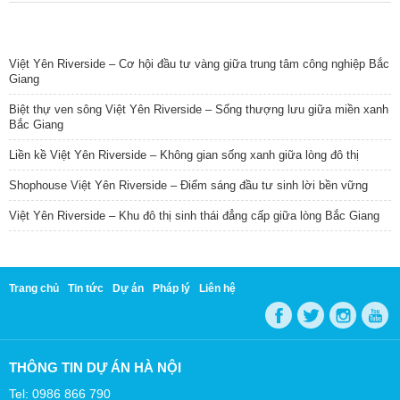
TIN NỔI BẬT
Việt Yên Riverside – Cơ hội đầu tư vàng giữa trung tâm công nghiệp Bắc
Giang
Biệt thự ven sông Việt Yên Riverside – Sống thượng lưu giữa miền xanh
Bắc Giang
Liền kề Việt Yên Riverside – Không gian sống xanh giữa lòng đô thị
Shophouse Việt Yên Riverside – Điểm sáng đầu tư sinh lời bền vững
Việt Yên Riverside – Khu đô thị sinh thái đẳng cấp giữa lòng Bắc Giang
Trang chủ
Tin tức
Dự án
Pháp lý
Liên hệ
THÔNG TIN DỰ ÁN HÀ NỘI
Tel: 0986 866 790