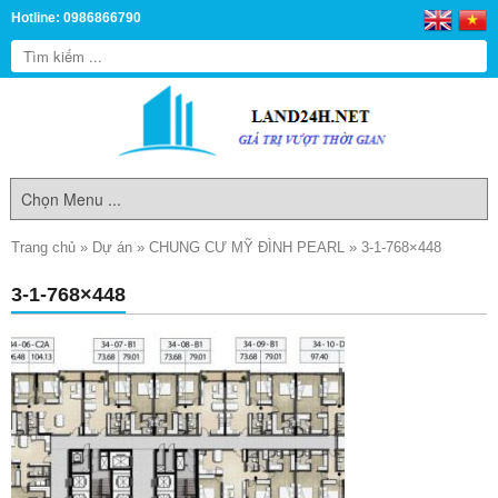
Hotline: 0986866790
Trang chủ
»
Dự án
»
CHUNG CƯ MỸ ĐÌNH PEARL
»
3-1-768×448
3-1-768×448