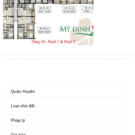
TÌM KIẾM