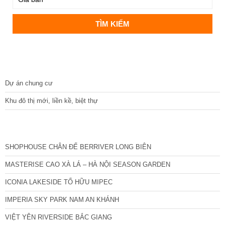
DỰ ÁN
Dự án chung cư
Khu đô thị mới, liền kề, biệt thự
CÁC DỰ ÁN MỚI NHẤT
SHOPHOUSE CHÂN ĐẾ BERRIVER LONG BIÊN
MASTERISE CAO XÀ LÁ – HÀ NỘI SEASON GARDEN
ICONIA LAKESIDE TỐ HỮU MIPEC
IMPERIA SKY PARK NAM AN KHÁNH
VIỆT YÊN RIVERSIDE BẮC GIANG