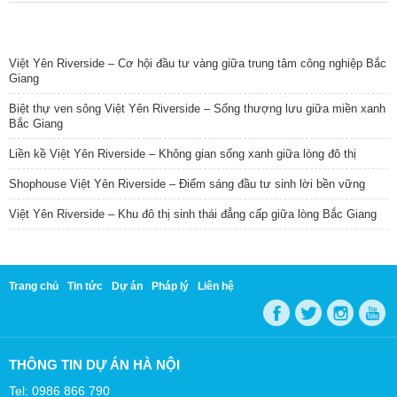
TIN NỔI BẬT
Việt Yên Riverside – Cơ hội đầu tư vàng giữa trung tâm công nghiệp Bắc
Giang
Biệt thự ven sông Việt Yên Riverside – Sống thượng lưu giữa miền xanh
Bắc Giang
Liền kề Việt Yên Riverside – Không gian sống xanh giữa lòng đô thị
Shophouse Việt Yên Riverside – Điểm sáng đầu tư sinh lời bền vững
Việt Yên Riverside – Khu đô thị sinh thái đẳng cấp giữa lòng Bắc Giang
Trang chủ
Tin tức
Dự án
Pháp lý
Liên hệ
THÔNG TIN DỰ ÁN HÀ NỘI
Tel: 0986 866 790