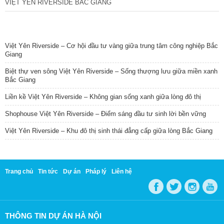
VIỆT YÊN RIVERSIDE BẮC GIANG
TIN NỔI BẬT
Việt Yên Riverside – Cơ hội đầu tư vàng giữa trung tâm công nghiệp Bắc
Giang
Biệt thự ven sông Việt Yên Riverside – Sống thượng lưu giữa miền xanh
Bắc Giang
Liền kề Việt Yên Riverside – Không gian sống xanh giữa lòng đô thị
Shophouse Việt Yên Riverside – Điểm sáng đầu tư sinh lời bền vững
Việt Yên Riverside – Khu đô thị sinh thái đẳng cấp giữa lòng Bắc Giang
Trang chủ
Tin tức
Dự án
Pháp lý
Liên hệ
THÔNG TIN DỰ ÁN HÀ NỘI