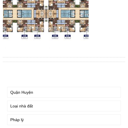
TÌM KIẾM