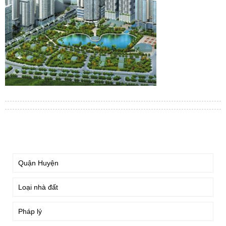
TÌM KIẾM