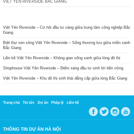
VIỆT YÊN RIVERSIDE BẮC GIANG
TIN NỔI BẬT
Việt Yên Riverside – Cơ hội đầu tư vàng giữa trung tâm công nghiệp Bắc
Giang
Biệt thự ven sông Việt Yên Riverside – Sống thượng lưu giữa miền xanh
Bắc Giang
Liền kề Việt Yên Riverside – Không gian sống xanh giữa lòng đô thị
Shophouse Việt Yên Riverside – Điểm sáng đầu tư sinh lời bền vững
Việt Yên Riverside – Khu đô thị sinh thái đẳng cấp giữa lòng Bắc Giang
Trang chủ
Tin tức
Dự án
Pháp lý
Liên hệ
THÔNG TIN DỰ ÁN HÀ NỘI