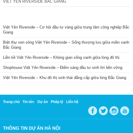
VIỆT YÊN RIVERSIDE BẮC GIANG
TIN NỔI BẬT
Việt Yên Riverside – Cơ hội đầu tư vàng giữa trung tâm công nghiệp Bắc
Giang
Biệt thự ven sông Việt Yên Riverside – Sống thượng lưu giữa miền xanh
Bắc Giang
Liền kề Việt Yên Riverside – Không gian sống xanh giữa lòng đô thị
Shophouse Việt Yên Riverside – Điểm sáng đầu tư sinh lời bền vững
Việt Yên Riverside – Khu đô thị sinh thái đẳng cấp giữa lòng Bắc Giang
Trang chủ
Tin tức
Dự án
Pháp lý
Liên hệ
THÔNG TIN DỰ ÁN HÀ NỘI