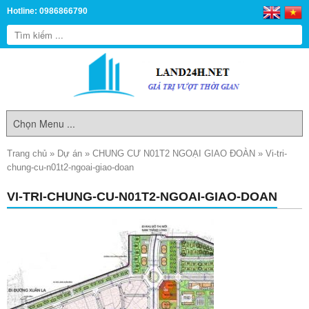
Hotline: 0986866790
Trang chủ
»
Dự án
»
CHUNG CƯ N01T2 NGOẠI GIAO ĐOÀN
»
Vi-tri-
chung-cu-n01t2-ngoai-giao-doan
VI-TRI-CHUNG-CU-N01T2-NGOAI-GIAO-DOAN