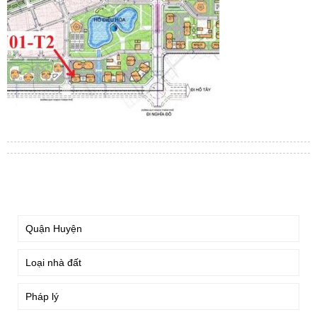
TÌM KIẾM