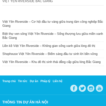
VIỆT YÊN RIVERSIDE BẮC GIANG
TIN NỔI BẬT
Việt Yên Riverside – Cơ hội đầu tư vàng giữa trung tâm công nghiệp Bắc
Giang
Biệt thự ven sông Việt Yên Riverside – Sống thượng lưu giữa miền xanh
Bắc Giang
Liền kề Việt Yên Riverside – Không gian sống xanh giữa lòng đô thị
Shophouse Việt Yên Riverside – Điểm sáng đầu tư sinh lời bền vững
Việt Yên Riverside – Khu đô thị sinh thái đẳng cấp giữa lòng Bắc Giang
Trang chủ
Tin tức
Dự án
Pháp lý
Liên hệ
THÔNG TIN DỰ ÁN HÀ NỘI