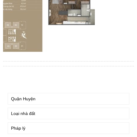
TÌM KIẾM