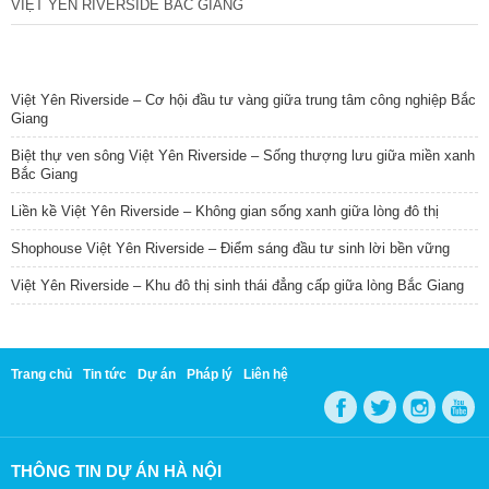
VIỆT YÊN RIVERSIDE BẮC GIANG
TIN NỔI BẬT
Việt Yên Riverside – Cơ hội đầu tư vàng giữa trung tâm công nghiệp Bắc
Giang
Biệt thự ven sông Việt Yên Riverside – Sống thượng lưu giữa miền xanh
Bắc Giang
Liền kề Việt Yên Riverside – Không gian sống xanh giữa lòng đô thị
Shophouse Việt Yên Riverside – Điểm sáng đầu tư sinh lời bền vững
Việt Yên Riverside – Khu đô thị sinh thái đẳng cấp giữa lòng Bắc Giang
Trang chủ
Tin tức
Dự án
Pháp lý
Liên hệ
THÔNG TIN DỰ ÁN HÀ NỘI