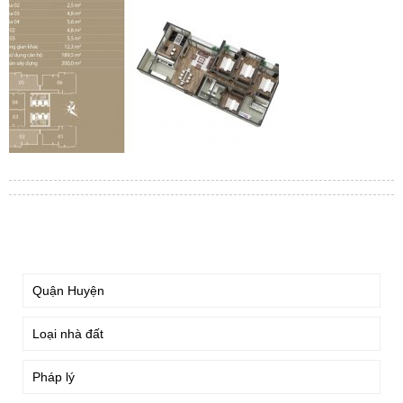
TÌM KIẾM