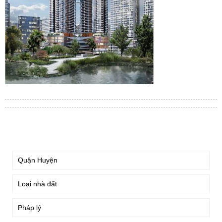
TÌM KIẾM