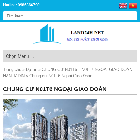
Hotline: 0986866790
Trang chủ
»
Dự án
»
CHUNG CƯ N01T6 – N01T7 NGOẠI GIAO ĐOÀN –
HAN JADIN
»
Chung cư N01T6 Ngoại Giao Đoàn
CHUNG CƯ N01T6 NGOẠI GIAO ĐOÀN