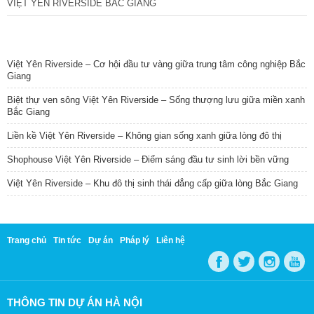
VIỆT YÊN RIVERSIDE BẮC GIANG
TIN NỔI BẬT
Việt Yên Riverside – Cơ hội đầu tư vàng giữa trung tâm công nghiệp Bắc
Giang
Biệt thự ven sông Việt Yên Riverside – Sống thượng lưu giữa miền xanh
Bắc Giang
Liền kề Việt Yên Riverside – Không gian sống xanh giữa lòng đô thị
Shophouse Việt Yên Riverside – Điểm sáng đầu tư sinh lời bền vững
Việt Yên Riverside – Khu đô thị sinh thái đẳng cấp giữa lòng Bắc Giang
Trang chủ
Tin tức
Dự án
Pháp lý
Liên hệ
THÔNG TIN DỰ ÁN HÀ NỘI