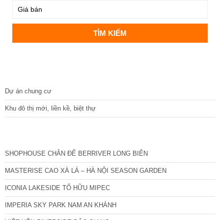
DỰ ÁN
Dự án chung cư
Khu đô thị mới, liền kề, biệt thự
CÁC DỰ ÁN MỚI NHẤT
SHOPHOUSE CHÂN ĐẾ BERRIVER LONG BIÊN
MASTERISE CAO XÀ LÁ – HÀ NỘI SEASON GARDEN
ICONIA LAKESIDE TỐ HỮU MIPEC
IMPERIA SKY PARK NAM AN KHÁNH