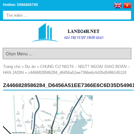
Hotline: 0986866790
Trang chủ
»
Dự án
»
CHUNG CƯ N01T6 – N01T7 NGOẠI GIAO ĐOÀN –
HAN JADIN
»
z4466828586284_d6456a51ee7366e6c6d35d5496145118
Z4466828586284_D6456A51EE7366E6C6D35D5496