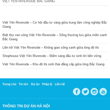
VIỆT YÊN RIVERSIDE BẮC GIANG
TIN NỔI BẬT
Việt Yên Riverside – Cơ hội đầu tư vàng giữa trung tâm công nghiệp Bắc
Giang
Biệt thự ven sông Việt Yên Riverside – Sống thượng lưu giữa miền xanh
Bắc Giang
Liền kề Việt Yên Riverside – Không gian sống xanh giữa lòng đô thị
Shophouse Việt Yên Riverside – Điểm sáng đầu tư sinh lời bền vững
Việt Yên Riverside – Khu đô thị sinh thái đẳng cấp giữa lòng Bắc Giang
Trang chủ
Tin tức
Dự án
Pháp lý
Liên hệ
THÔNG TIN DỰ ÁN HÀ NỘI