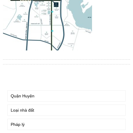
TÌM KIẾM