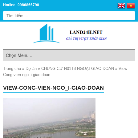
Hotline: 0986866790
Trang chủ
»
Dự án
»
CHUNG CƯ N01T8 NGOẠI GIAO ĐOÀN
»
View-
Cong-vien-ngo_i-giao-doan
VIEW-CONG-VIEN-NGO_I-GIAO-DOAN