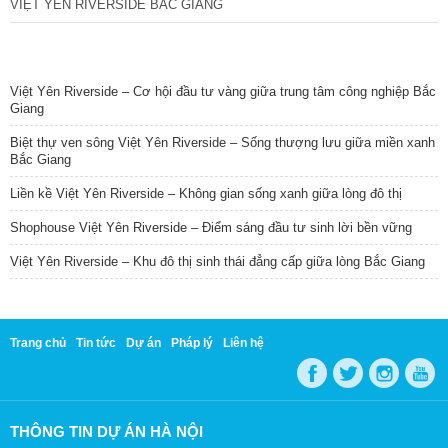
VIỆT YÊN RIVERSIDE BẮC GIANG
TIN NỔI BẬT
Việt Yên Riverside – Cơ hội đầu tư vàng giữa trung tâm công nghiệp Bắc
Giang
Biệt thự ven sông Việt Yên Riverside – Sống thượng lưu giữa miền xanh
Bắc Giang
Liền kề Việt Yên Riverside – Không gian sống xanh giữa lòng đô thị
Shophouse Việt Yên Riverside – Điểm sáng đầu tư sinh lời bền vững
Việt Yên Riverside – Khu đô thị sinh thái đẳng cấp giữa lòng Bắc Giang
Trang chủ
Tin tức
Dự án
Pháp lý
Liên hệ
THÔNG TIN DỰ ÁN HÀ NỘI