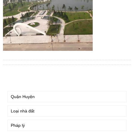
TÌM KIẾM