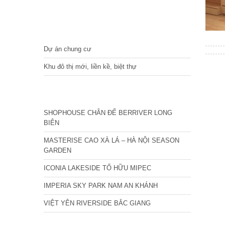
DỰ ÁN
Dự án chung cư
Khu đô thị mới, liền kề, biệt thự
CÁC DỰ ÁN MỚI NHẤT
SHOPHOUSE CHÂN ĐẾ BERRIVER LONG
BIÊN
MASTERISE CAO XÀ LÁ – HÀ NỘI SEASON
GARDEN
ICONIA LAKESIDE TỐ HỮU MIPEC
IMPERIA SKY PARK NAM AN KHÁNH
VIỆT YÊN RIVERSIDE BẮC GIANG