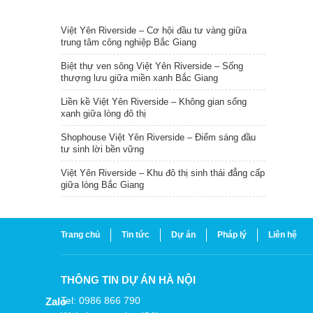
TIN NỔI BẬT
Việt Yên Riverside – Cơ hội đầu tư vàng giữa
trung tâm công nghiệp Bắc Giang
Biệt thự ven sông Việt Yên Riverside – Sống
thượng lưu giữa miền xanh Bắc Giang
Liền kề Việt Yên Riverside – Không gian sống
xanh giữa lòng đô thị
Shophouse Việt Yên Riverside – Điểm sáng đầu
tư sinh lời bền vững
Việt Yên Riverside – Khu đô thị sinh thái đẳng cấp
giữa lòng Bắc Giang
Trang chủ
Tin tức
Dự án
Pháp lý
Liên hệ
THÔNG TIN DỰ ÁN HÀ NỘI
Tel: 0986 866 790
Zalo