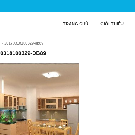
TRANG CHỦ
GIỚI THIỆU
»
20170318100329-db89
70318100329-DB89