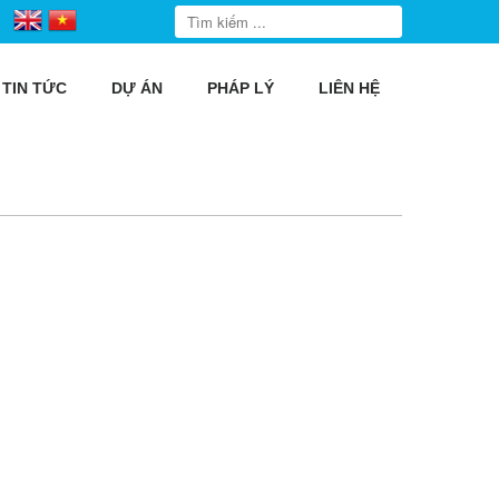
TIN TỨC
DỰ ÁN
PHÁP LÝ
LIÊN HỆ