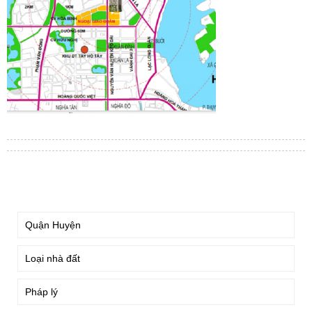
TÌM KIẾM