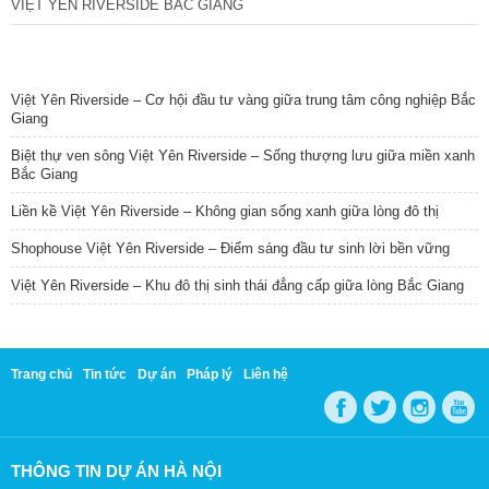
VIỆT YÊN RIVERSIDE BẮC GIANG
TIN NỔI BẬT
Việt Yên Riverside – Cơ hội đầu tư vàng giữa trung tâm công nghiệp Bắc
Giang
Biệt thự ven sông Việt Yên Riverside – Sống thượng lưu giữa miền xanh
Bắc Giang
Liền kề Việt Yên Riverside – Không gian sống xanh giữa lòng đô thị
Shophouse Việt Yên Riverside – Điểm sáng đầu tư sinh lời bền vững
Việt Yên Riverside – Khu đô thị sinh thái đẳng cấp giữa lòng Bắc Giang
Trang chủ
Tin tức
Dự án
Pháp lý
Liên hệ
THÔNG TIN DỰ ÁN HÀ NỘI