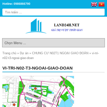
Hotline: 0986866790
Trang chủ
»
Dự án
»
CHUNG CƯ N02T1 NGOẠI GIAO ĐOÀN
»
vi-tri-
n02-t3-ngoai-giao-doan
VI-TRI-N02-T3-NGOAI-GIAO-DOAN