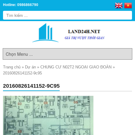
Hotline: 0986866790
Trang chủ
»
Dự án
»
CHUNG CƯ N02T2 NGOẠI GIAO ĐOÀN
»
20160826141152-9c95
20160826141152-9C95