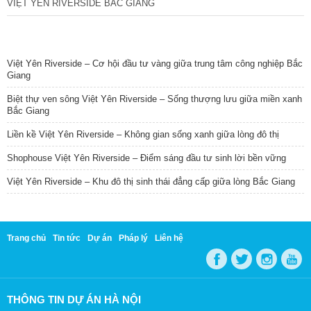
VIỆT YÊN RIVERSIDE BẮC GIANG
TIN NỔI BẬT
Việt Yên Riverside – Cơ hội đầu tư vàng giữa trung tâm công nghiệp Bắc
Giang
Biệt thự ven sông Việt Yên Riverside – Sống thượng lưu giữa miền xanh
Bắc Giang
Liền kề Việt Yên Riverside – Không gian sống xanh giữa lòng đô thị
Shophouse Việt Yên Riverside – Điểm sáng đầu tư sinh lời bền vững
Việt Yên Riverside – Khu đô thị sinh thái đẳng cấp giữa lòng Bắc Giang
Trang chủ
Tin tức
Dự án
Pháp lý
Liên hệ
THÔNG TIN DỰ ÁN HÀ NỘI