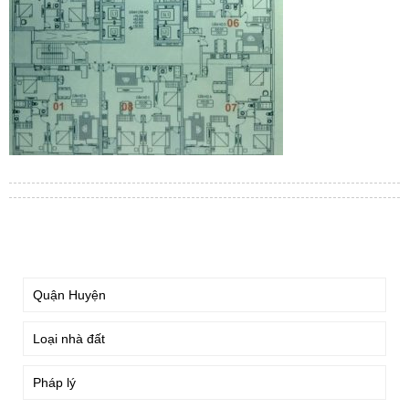
TÌM KIẾM