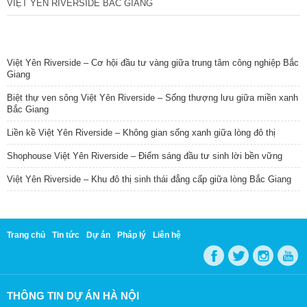
VIỆT YÊN RIVERSIDE BẮC GIANG
TIN NỔI BẬT
Việt Yên Riverside – Cơ hội đầu tư vàng giữa trung tâm công nghiệp Bắc
Giang
Biệt thự ven sông Việt Yên Riverside – Sống thượng lưu giữa miền xanh
Bắc Giang
Liền kề Việt Yên Riverside – Không gian sống xanh giữa lòng đô thị
Shophouse Việt Yên Riverside – Điểm sáng đầu tư sinh lời bền vững
Việt Yên Riverside – Khu đô thị sinh thái đẳng cấp giữa lòng Bắc Giang
Trang chủ
Tin tức
Dự án
Pháp lý
Liên hệ
THÔNG TIN DỰ ÁN HÀ NỘI