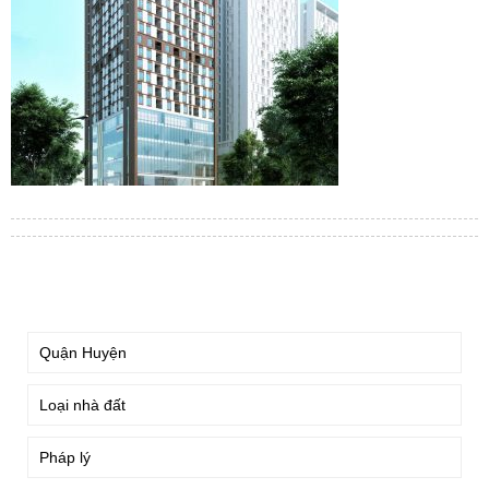
TÌM KIẾM