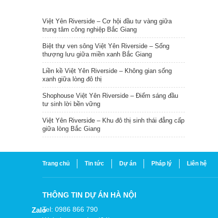
TIN NỔI BẬT
Việt Yên Riverside – Cơ hội đầu tư vàng giữa
trung tâm công nghiệp Bắc Giang
Biệt thự ven sông Việt Yên Riverside – Sống
thượng lưu giữa miền xanh Bắc Giang
Liền kề Việt Yên Riverside – Không gian sống
xanh giữa lòng đô thị
Shophouse Việt Yên Riverside – Điểm sáng đầu
tư sinh lời bền vững
Việt Yên Riverside – Khu đô thị sinh thái đẳng cấp
giữa lòng Bắc Giang
Trang chủ
Tin tức
Dự án
Pháp lý
Liên hệ
THÔNG TIN DỰ ÁN HÀ NỘI
Tel: 0986 866 790
Zalo