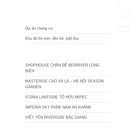
DỰ ÁN
Dự án chung cư
Khu đô thị mới, liền kề, biệt thự
CÁC DỰ ÁN MỚI NHẤT
SHOPHOUSE CHÂN ĐẾ BERRIVER LONG
BIÊN
MASTERISE CAO XÀ LÁ – HÀ NỘI SEASON
GARDEN
ICONIA LAKESIDE TỐ HỮU MIPEC
IMPERIA SKY PARK NAM AN KHÁNH
VIỆT YÊN RIVERSIDE BẮC GIANG