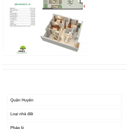
TÌM KIẾM