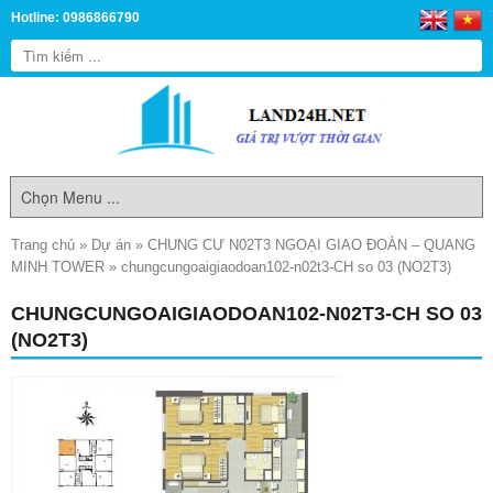
Hotline: 0986866790
Trang chủ
»
Dự án
»
CHUNG CƯ N02T3 NGOẠI GIAO ĐOÀN – QUANG
MINH TOWER
»
chungcungoaigiaodoan102-n02t3-CH so 03 (NO2T3)
CHUNGCUNGOAIGIAODOAN102-N02T3-CH SO 03
(NO2T3)