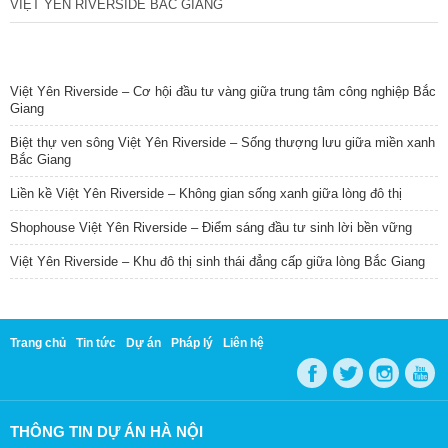
VIỆT YÊN RIVERSIDE BẮC GIANG
TIN NỔI BẬT
Việt Yên Riverside – Cơ hội đầu tư vàng giữa trung tâm công nghiệp Bắc
Giang
Biệt thự ven sông Việt Yên Riverside – Sống thượng lưu giữa miền xanh
Bắc Giang
Liền kề Việt Yên Riverside – Không gian sống xanh giữa lòng đô thị
Shophouse Việt Yên Riverside – Điểm sáng đầu tư sinh lời bền vững
Việt Yên Riverside – Khu đô thị sinh thái đẳng cấp giữa lòng Bắc Giang
Trang chủ
Tin tức
Dự án
Pháp lý
Liên hệ
THÔNG TIN DỰ ÁN HÀ NỘI