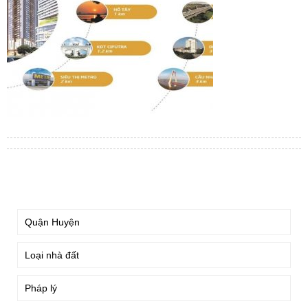
TÌM KIẾM