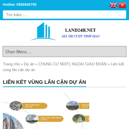
Hotline: 0986866790
Trang chủ
»
Dự án
»
CHUNG CƯ N03T1 NGOẠI GIAO ĐOÀN
»
Liên kết
vùng lân cận dự án
LIÊN KẾT VÙNG LÂN CẬN DỰ ÁN