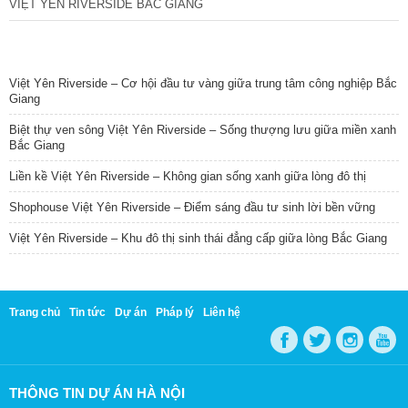
VIỆT YÊN RIVERSIDE BẮC GIANG
TIN NỔI BẬT
Việt Yên Riverside – Cơ hội đầu tư vàng giữa trung tâm công nghiệp Bắc
Giang
Biệt thự ven sông Việt Yên Riverside – Sống thượng lưu giữa miền xanh
Bắc Giang
Liền kề Việt Yên Riverside – Không gian sống xanh giữa lòng đô thị
Shophouse Việt Yên Riverside – Điểm sáng đầu tư sinh lời bền vững
Việt Yên Riverside – Khu đô thị sinh thái đẳng cấp giữa lòng Bắc Giang
Trang chủ
Tin tức
Dự án
Pháp lý
Liên hệ
THÔNG TIN DỰ ÁN HÀ NỘI