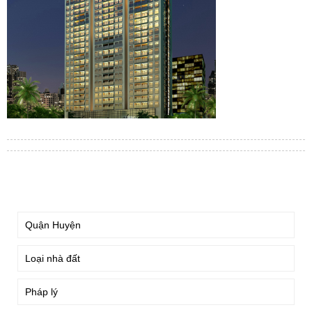
TÌM KIẾM