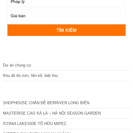
DỰ ÁN
Dự án chung cư
Khu đô thị mới, liền kề, biệt thự
CÁC DỰ ÁN MỚI NHẤT
SHOPHOUSE CHÂN ĐẾ BERRIVER LONG BIÊN
MASTERISE CAO XÀ LÁ – HÀ NỘI SEASON GARDEN
ICONIA LAKESIDE TỐ HỮU MIPEC