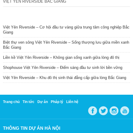
VIỆT YÊN RIVERSIDE BẮC GIANG
TIN NỔI BẬT
Việt Yên Riverside – Cơ hội đầu tư vàng giữa trung tâm công nghiệp Bắc
Giang
Biệt thự ven sông Việt Yên Riverside – Sống thượng lưu giữa miền xanh
Bắc Giang
Liền kề Việt Yên Riverside – Không gian sống xanh giữa lòng đô thị
Shophouse Việt Yên Riverside – Điểm sáng đầu tư sinh lời bền vững
Việt Yên Riverside – Khu đô thị sinh thái đẳng cấp giữa lòng Bắc Giang
Trang chủ
Tin tức
Dự án
Pháp lý
Liên hệ
THÔNG TIN DỰ ÁN HÀ NỘI