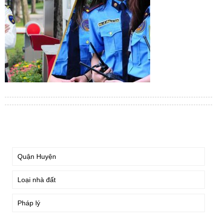
TÌM KIẾM