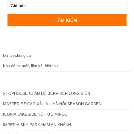
DỰ ÁN
Dự án chung cư
Khu đô thị mới, liền kề, biệt thự
CÁC DỰ ÁN MỚI NHẤT
SHOPHOUSE CHÂN ĐẾ BERRIVER LONG BIÊN
MASTERISE CAO XÀ LÁ – HÀ NỘI SEASON GARDEN
ICONIA LAKESIDE TỐ HỮU MIPEC
IMPERIA SKY PARK NAM AN KHÁNH