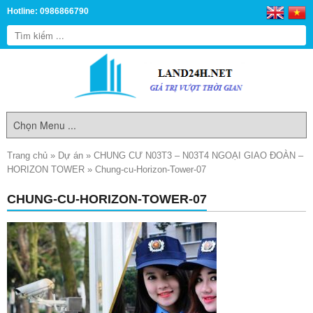
Hotline: 0986866790
Trang chủ
»
Dự án
»
CHUNG CƯ N03T3 – N03T4 NGOẠI GIAO ĐOÀN –
HORIZON TOWER
»
Chung-cu-Horizon-Tower-07
CHUNG-CU-HORIZON-TOWER-07