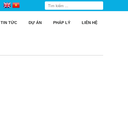
TIN TỨC
DỰ ÁN
PHÁP LÝ
LIÊN HỆ