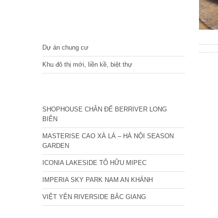
DỰ ÁN
Dự án chung cư
Khu đô thị mới, liền kề, biệt thự
CÁC DỰ ÁN MỚI NHẤT
SHOPHOUSE CHÂN ĐẾ BERRIVER LONG
BIÊN
MASTERISE CAO XÀ LÁ – HÀ NỘI SEASON
GARDEN
ICONIA LAKESIDE TỐ HỮU MIPEC
IMPERIA SKY PARK NAM AN KHÁNH
VIỆT YÊN RIVERSIDE BẮC GIANG