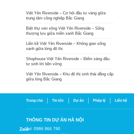
TIN NỔI BẬT
Việt Yên Riverside – Cơ hội đầu tư vàng giữa
trung tâm công nghiệp Bắc Giang
Biệt thự ven sông Việt Yên Riverside – Sống
thượng lưu giữa miền xanh Bắc Giang
Liền kề Việt Yên Riverside – Không gian sống
xanh giữa lòng đô thị
Shophouse Việt Yên Riverside – Điểm sáng đầu
tư sinh lời bền vững
Việt Yên Riverside – Khu đô thị sinh thái đẳng cấp
giữa lòng Bắc Giang
Trang chủ
Tin tức
Dự án
Pháp lý
Liên hệ
THÔNG TIN DỰ ÁN HÀ NỘI
Tel: 0986 866 790
Zalo