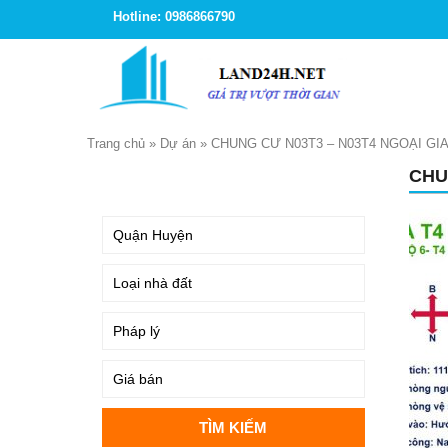
Hotline: 0986866790
Trang chủ
»
Dự án
»
CHUNG CƯ N03T3 – N03T4 NGOẠI G
CHU
TÌM KIẾM