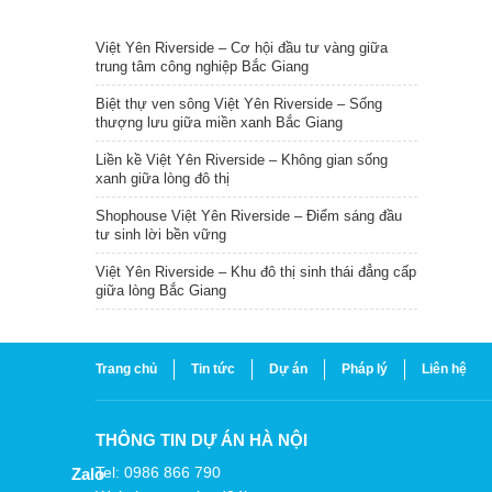
TIN NỔI BẬT
Việt Yên Riverside – Cơ hội đầu tư vàng giữa
trung tâm công nghiệp Bắc Giang
Biệt thự ven sông Việt Yên Riverside – Sống
thượng lưu giữa miền xanh Bắc Giang
Liền kề Việt Yên Riverside – Không gian sống
xanh giữa lòng đô thị
Shophouse Việt Yên Riverside – Điểm sáng đầu
tư sinh lời bền vững
Việt Yên Riverside – Khu đô thị sinh thái đẳng cấp
giữa lòng Bắc Giang
Trang chủ
Tin tức
Dự án
Pháp lý
Liên hệ
THÔNG TIN DỰ ÁN HÀ NỘI
Tel: 0986 866 790
Zalo