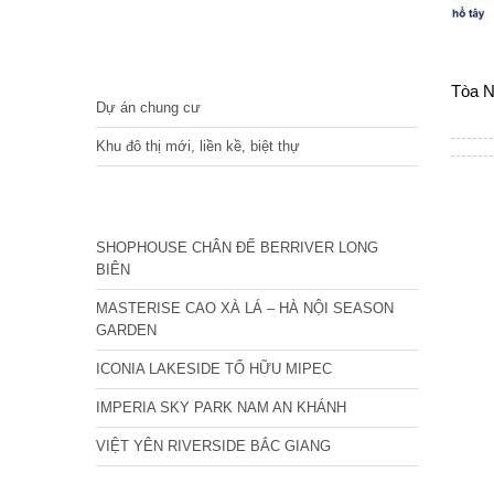
DỰ ÁN
Tòa N
Dự án chung cư
Khu đô thị mới, liền kề, biệt thự
CÁC DỰ ÁN MỚI NHẤT
SHOPHOUSE CHÂN ĐẾ BERRIVER LONG
BIÊN
MASTERISE CAO XÀ LÁ – HÀ NỘI SEASON
GARDEN
ICONIA LAKESIDE TỐ HỮU MIPEC
IMPERIA SKY PARK NAM AN KHÁNH
VIỆT YÊN RIVERSIDE BẮC GIANG