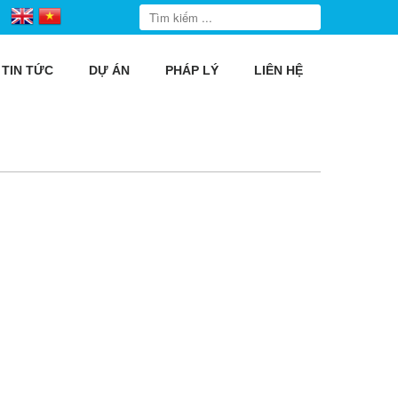
TIN TỨC
DỰ ÁN
PHÁP LÝ
LIÊN HỆ