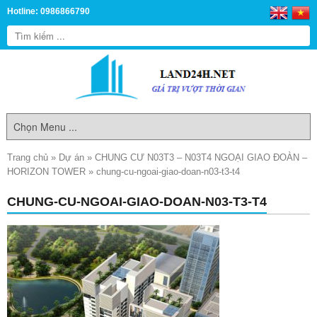
Hotline: 0986866790
Trang chủ
»
Dự án
»
CHUNG CƯ N03T3 – N03T4 NGOẠI GIAO ĐOÀN –
HORIZON TOWER
»
chung-cu-ngoai-giao-doan-n03-t3-t4
CHUNG-CU-NGOAI-GIAO-DOAN-N03-T3-T4