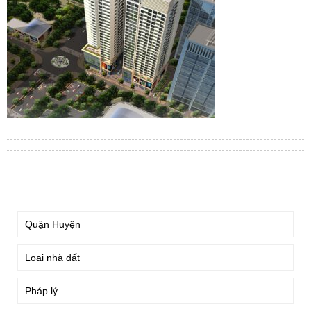
TÌM KIẾM