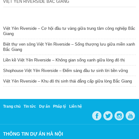
VIỆT YÊN RIVERSIDE BẮC GIANG
TIN NỔI BẬT
Việt Yên Riverside – Cơ hội đầu tư vàng giữa trung tâm công nghiệp Bắc
Giang
Biệt thự ven sông Việt Yên Riverside – Sống thượng lưu giữa miền xanh
Bắc Giang
Liền kề Việt Yên Riverside – Không gian sống xanh giữa lòng đô thị
Shophouse Việt Yên Riverside – Điểm sáng đầu tư sinh lời bền vững
Việt Yên Riverside – Khu đô thị sinh thái đẳng cấp giữa lòng Bắc Giang
Trang chủ
Tin tức
Dự án
Pháp lý
Liên hệ
THÔNG TIN DỰ ÁN HÀ NỘI